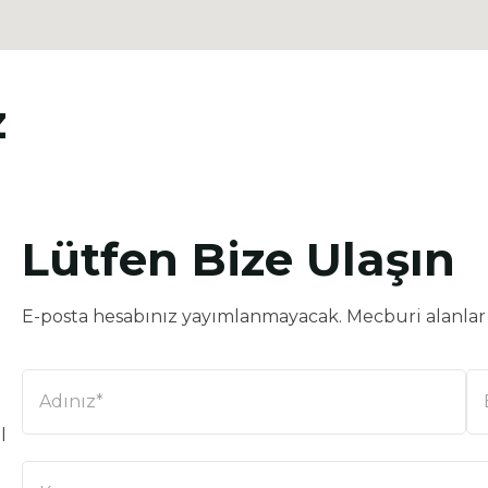
z
Lütfen Bize Ulaşın
l