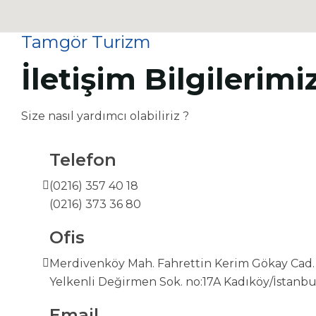
Tamgör Turizm
İletişim Bilgilerimi
Size nasıl yardımcı olabiliriz ?
Telefon
(0216) 357 40 18
(0216) 373 36 80
Ofis
Merdivenköy Mah. Fahrettin Kerim Gökay Cad.
Yelkenli Değirmen Sok. no:17A Kadıköy/İstanbu
Email