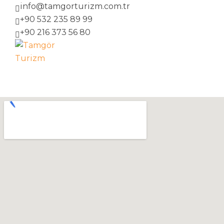
info@tamgorturizm.com.tr
+90 532 235 89 99
+90 216 373 56 80