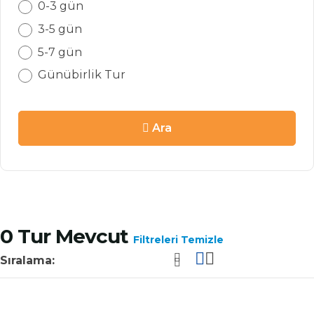
0-3 gün
3-5 gün
5-7 gün
Günübirlik Tur
Ara
0
Tur Mevcut
Filtreleri Temizle